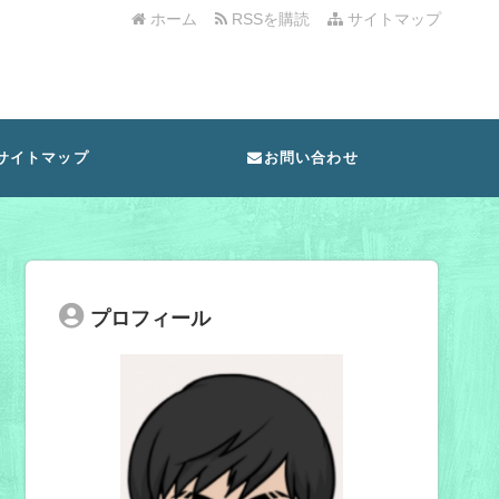
ホーム
RSSを購読
サイトマップ
サイトマップ
お問い合わせ
プロフィール