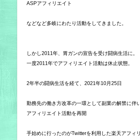
ASPアフィリエイト
などなど多岐にわたり活動をしてきました。
しかし2011年、胃ガンの宣告を受け闘病生活に。
一度2011年でアフィリエイト活動は休止状態。
2年半の闘病生活を経て、2021年10月25日
勤務先の働き方改革の一環として副業の解禁に伴
アフィリエイト活動を再開
手始めに行ったのがTwitterを利用した楽天アフィ