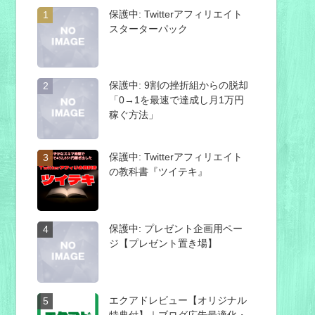
保護中: Twitterアフィリエイト
1
スターターパック
保護中: 9割の挫折組からの脱却
2
「0→1を最速で達成し月1万円
稼ぐ方法」
保護中: Twitterアフィリエイト
3
の教科書『ツイテキ』
保護中: プレゼント企画用ペー
4
ジ【プレゼント置き場】
エクアドレビュー【オリジナル
5
特典付】｜ブログ広告最適化・