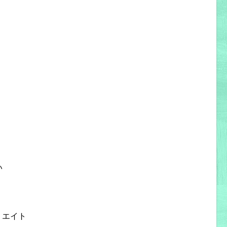
い
リエイト