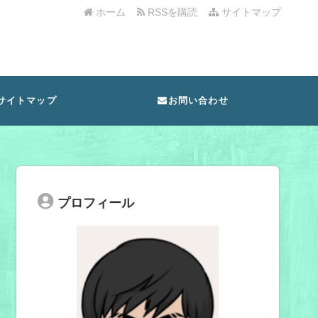
ホーム
RSSを購読
サイトマップ
サイトマップ
お問い合わせ
プロフィール