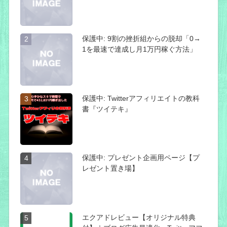
保護中: 9割の挫折組からの脱却「0→
2
1を最速で達成し月1万円稼ぐ方法」
保護中: Twitterアフィリエイトの教科
3
書『ツイテキ』
保護中: プレゼント企画用ページ【プ
4
レゼント置き場】
エクアドレビュー【オリジナル特典
5