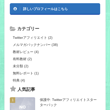
詳しいプロフィールはこちら
カテゴリー
Twitterアフィリエイト (2)
メルマガバックナンバー (38)
教材レビュー (4)
有料教材 (2)
未分類 (2)
無料レポート (1)
特典 (4)
人気記事
保護中: Twitterアフィリエイトスター
1
ターパック