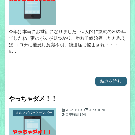
今年は本当にお世話になりました 個人的に激動の2022年
でしたね 妻のがんが見つかり、重粒子線治療したと思え
ば コロナに罹患し意識不明、後遺症に悩まされ・・・
&…
続きを読む
やっちゃダメ！！
2022.08.03
2023.01.20
メルマガバックナンバー
目安時間
14分