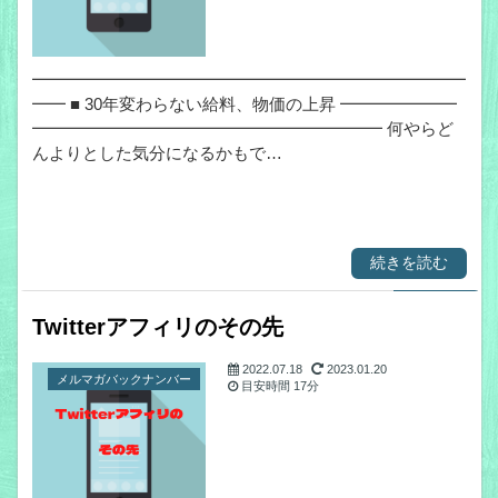
━━━━━━━━━━━━━━━━━━━━━━━━━━
━━ ■ 30年変わらない給料、物価の上昇 ━━━━━━━
━━━━━━━━━━━━━━━━━━━━━ 何やらど
んよりとした気分になるかもで…
続きを読む
Twitterアフィリのその先
2022.07.18
2023.01.20
メルマガバックナンバー
目安時間
17分